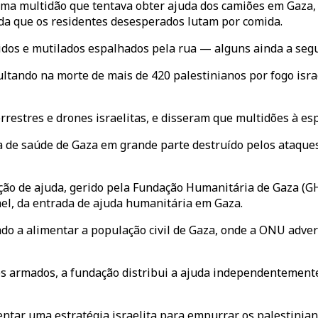
 uma multidão que tentava obter ajuda dos camiões em Gaza
ida que os residentes desesperados lutam por comida.
idos e mutilados espalhados pela rua — alguns ainda a segu
ltando na morte de mais de 420 palestinianos por fogo israe
rrestres e drones israelitas, e disseram que multidões à 
 de saúde de Gaza em grande parte destruído pelos ataques 
ção de ajuda, gerido pela Fundação Humanitária de Gaza (GH
rael, da entrada de ajuda humanitária em Gaza.
o a alimentar a população civil de Gaza, onde a ONU adver
 armados, a fundação distribui a ajuda independentemente
ntar uma estratégia israelita para empurrar os palestinian