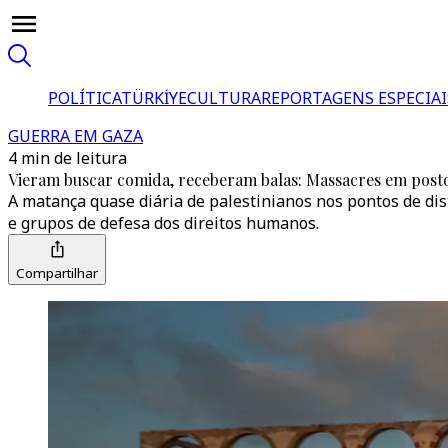
POLÍTICA
TÜRKİYE
CULTURA
REPORTAGENS ESPECIAI
GUERRA EM GAZA
4 min de leitura
Vieram buscar comida, receberam balas: Massacres em posto
A matança quase diária de palestinianos nos pontos de d
e grupos de defesa dos direitos humanos.
Compartilhar