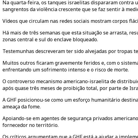
Na quarta-feira, os tanques israelitas dispararam contra
sangrentos da violência crescente que se faz sentir à med
Vídeos que circulam nas redes sociais mostram corpos flác
Há mais de três semanas que esta situação se arrasta, resu
zonas central e sul do enclave bloqueado.
Testemunhas descreveram ter sido alvejadas por tropas te
Muitos outros ficaram gravemente feridos e, com o sistema
enfrentando um sofrimento intenso e o risco de morte.
O controverso mecanismo americano-israelita de distribui
após quase três meses de proibição total, por parte de Is
A GHF posicionou-se como um esforço humanitário destinad
ameaça da fome.
Apoiando-se em agentes de segurança privados americanos
fornecedor no território.
Os críticos argumentam que a GHF está a ajudar a impleme