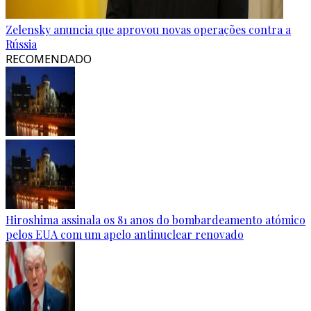
Zelensky anuncia que aprovou novas operações contra a
Rússia
RECOMENDADO
Hiroshima assinala os 81 anos do bombardeamento atómico
pelos EUA com um apelo antinuclear renovado