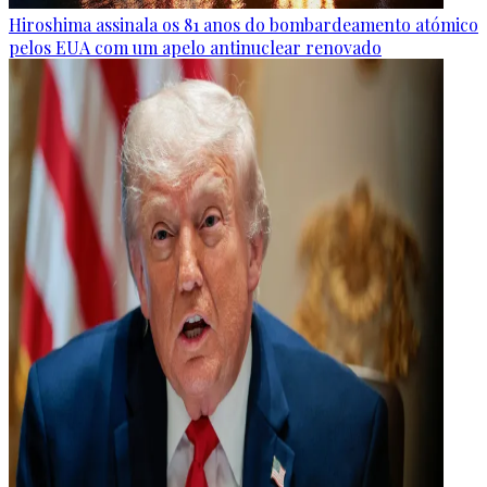
Hiroshima assinala os 81 anos do bombardeamento atómico
pelos EUA com um apelo antinuclear renovado