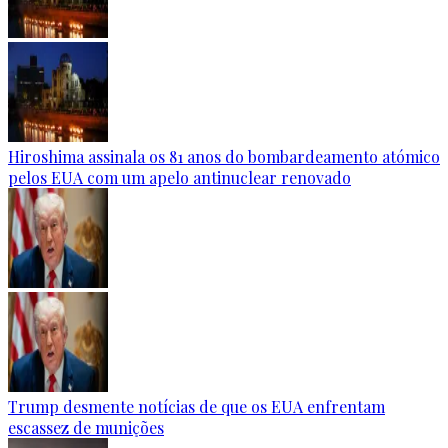
Hiroshima assinala os 81 anos do bombardeamento atómico
pelos EUA com um apelo antinuclear renovado
Trump desmente notícias de que os EUA enfrentam
escassez de munições