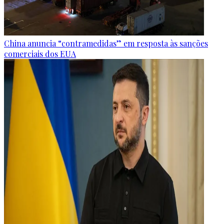
China anuncia “contramedidas” em resposta às sanções
comerciais dos EUA