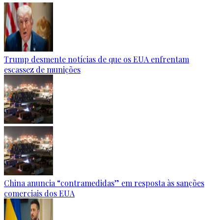
Trump desmente notícias de que os EUA enfrentam
escassez de munições
China anuncia “contramedidas” em resposta às sanções
comerciais dos EUA