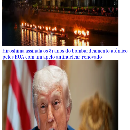
Hiroshima assinala os 81 anos do bombardeamento atómico
pelos EUA com um apelo antinuclear renovado