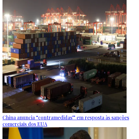
China anuncia “contramedidas” em resposta às sanções
comerciais dos EUA