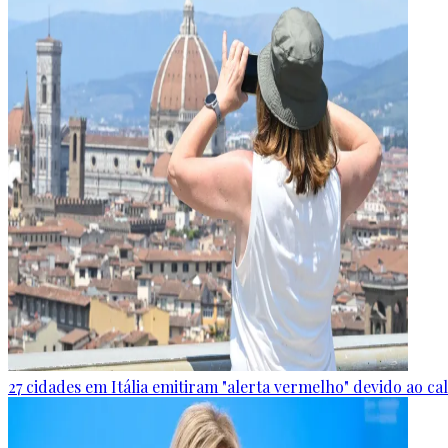
27 cidades em Itália emitiram "alerta vermelho" devido ao c