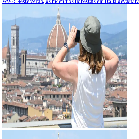
WWF: Neste verão, os incêndios florestais em Itália devastar