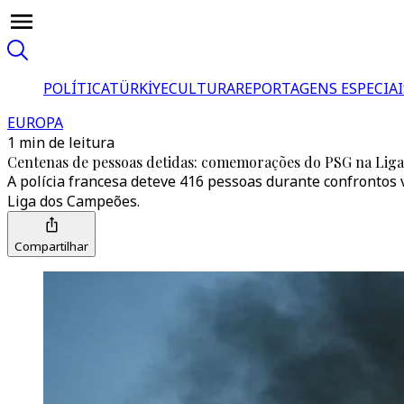
POLÍTICA
TÜRKİYE
CULTURA
REPORTAGENS ESPECIAI
EUROPA
1 min de leitura
Centenas de pessoas detidas: comemorações do PSG na Lig
A polícia francesa deteve 416 pessoas durante confrontos 
Liga dos Campeões.
Compartilhar