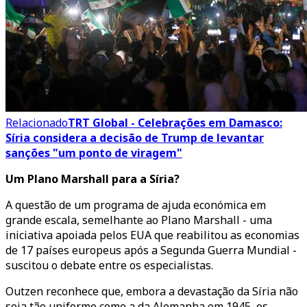
Relacionado
TRT Global - Celebrações em Damasco:
Síria considera a decisão de Trump de levantar
sanções "um ponto de viragem"
Um Plano Marshall para a Síria?
A questão de um programa de ajuda económica em
grande escala, semelhante ao Plano Marshall - uma
iniciativa apoiada pelos EUA que reabilitou as economias
de 17 países europeus após a Segunda Guerra Mundial -
suscitou o debate entre os especialistas.
Outzen reconhece que, embora a devastação da Síria não
seja tão uniforme como a da Alemanha em 1945, os