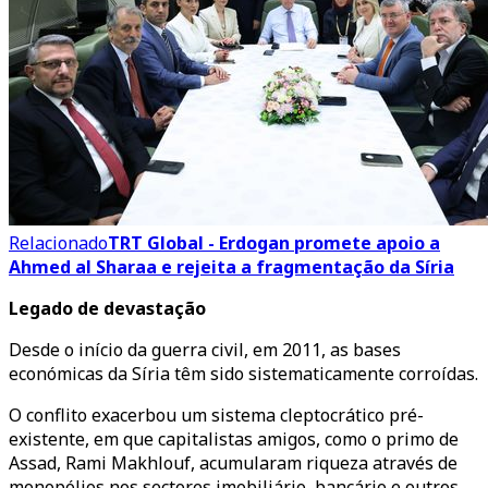
Relacionado
TRT Global - Erdogan promete apoio a
Ahmed al Sharaa e rejeita a fragmentação da Síria
Legado de devastação
Desde o início da guerra civil, em 2011, as bases
económicas da Síria têm sido sistematicamente corroídas.
O conflito exacerbou um sistema cleptocrático pré-
existente, em que capitalistas amigos, como o primo de
Assad, Rami Makhlouf, acumularam riqueza através de
monopólios nos sectores imobiliário, bancário e outros,