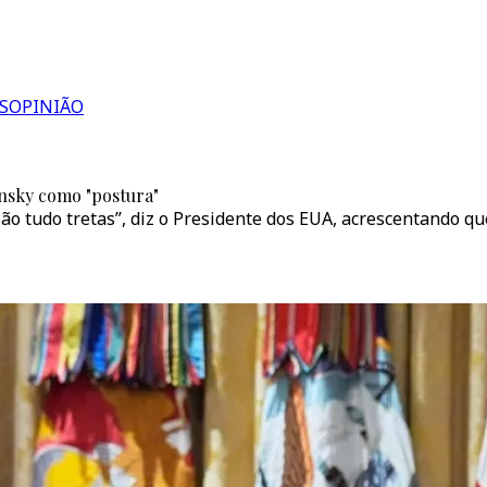
S
OPINIÃO
ensky como "postura"
 São tudo tretas”, diz o Presidente dos EUA, acrescentando q