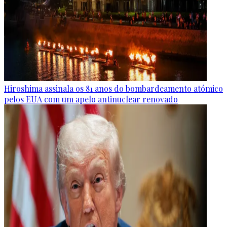
Hiroshima assinala os 81 anos do bombardeamento atómico
pelos EUA com um apelo antinuclear renovado