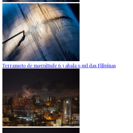
Terramoto de magnitude 6.3 abala o sul das Filipinas