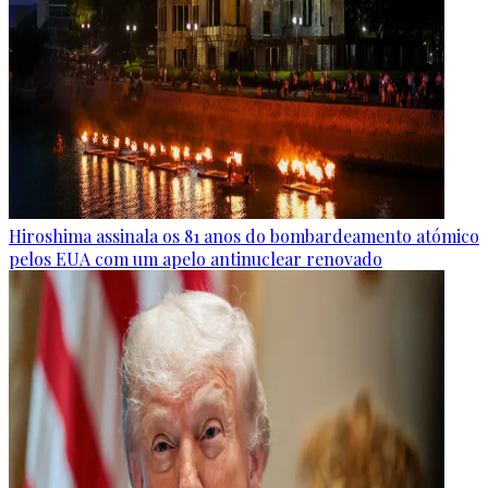
Hiroshima assinala os 81 anos do bombardeamento atómico
pelos EUA com um apelo antinuclear renovado