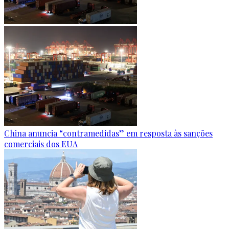
China anuncia “contramedidas” em resposta às sanções
comerciais dos EUA