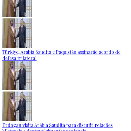
Türkiye, Arábia Saudita e Paquistão assinarão acordo de
defesa trilateral
Erdogan visita Arábia Saudita para discutir relações