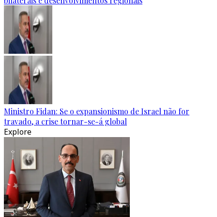
bilaterais e desenvolvimentos regionais
Ministro Fidan: Se o expansionismo de Israel não for
travado, a crise tornar-se-á global
Explore