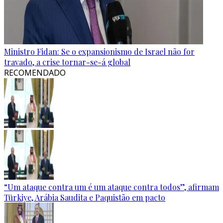
Ministro Fidan: Se o expansionismo de Israel não for
travado, a crise tornar-se-á global
RECOMENDADO
“Um ataque contra um é um ataque contra todos”, afirmam
Türkiye, Arábia Saudita e Paquistão em pacto