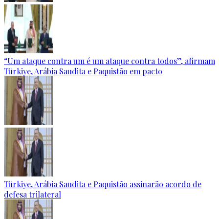
“Um ataque contra um é um ataque contra todos”, afirmam
Türkiye, Arábia Saudita e Paquistão em pacto
Türkiye, Arábia Saudita e Paquistão assinarão acordo de
defesa trilateral