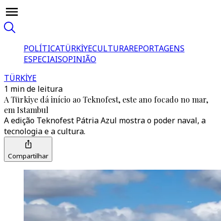
POLÍTICA
TÜRKİYE
CULTURA
REPORTAGENS
ESPECIAIS
OPINIÃO
TÜRKİYE
1 min de leitura
A Türkiye dá início ao Teknofest, este ano focado no mar,
em Istambul
A edição Teknofest Pátria Azul mostra o poder naval, a
tecnologia e a cultura.
Compartilhar