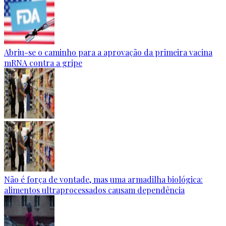
Abriu-se o caminho para a aprovação da primeira vacina
mRNA contra a gripe
Não é força de vontade, mas uma armadilha biológica:
alimentos ultraprocessados causam dependência