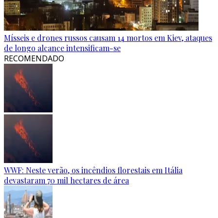
Mísseis e drones russos causam 14 mortos em Kiev, ataques
de longo alcance intensificam-se
RECOMENDADO
WWF: Neste verão, os incêndios florestais em Itália
devastaram 70 mil hectares de área