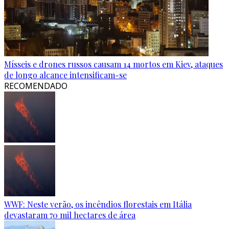
Mísseis e drones russos causam 14 mortos em Kiev, ataques
de longo alcance intensificam-se
RECOMENDADO
WWF: Neste verão, os incêndios florestais em Itália
devastaram 70 mil hectares de área