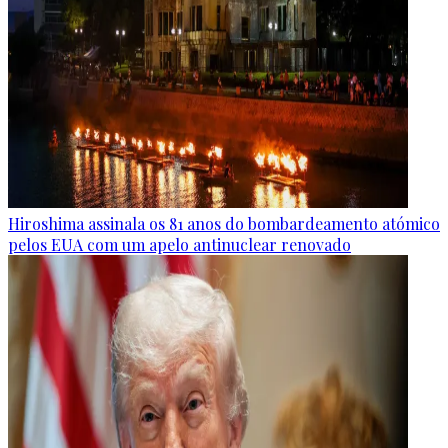
Hiroshima assinala os 81 anos do bombardeamento atómico
pelos EUA com um apelo antinuclear renovado