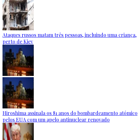
Ataques russos matam três pessoas, incluindo uma criança,
perto de Kiev
Hiroshima assinala os 81 anos do bombardeamento atómico
pelos EUA com um apelo antinuclear renovado