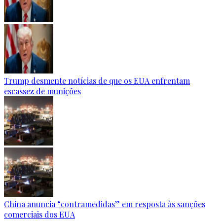
Trump desmente notícias de que os EUA enfrentam
escassez de munições
China anuncia “contramedidas” em resposta às sanções
comerciais dos EUA