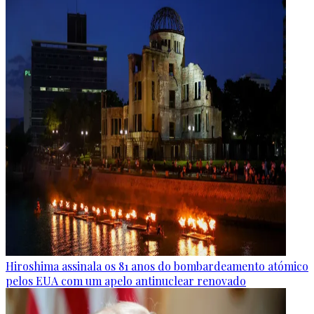
Hiroshima assinala os 81 anos do bombardeamento atómico
pelos EUA com um apelo antinuclear renovado