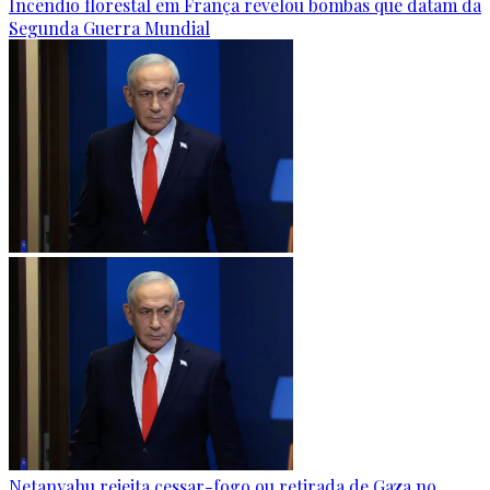
Incêndio florestal em França revelou bombas que datam da
Segunda Guerra Mundial
Netanyahu rejeita cessar-fogo ou retirada de Gaza no