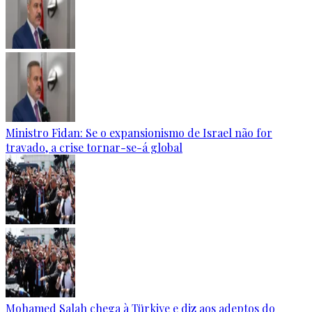
Ministro Fidan: Se o expansionismo de Israel não for
travado, a crise tornar-se-á global
Mohamed Salah chega à Türkiye e diz aos adeptos do