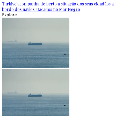
Türkiye acompanha de perto a situação dos seus cidadãos a
bordo dos navios atacados no Mar Negro
Explore