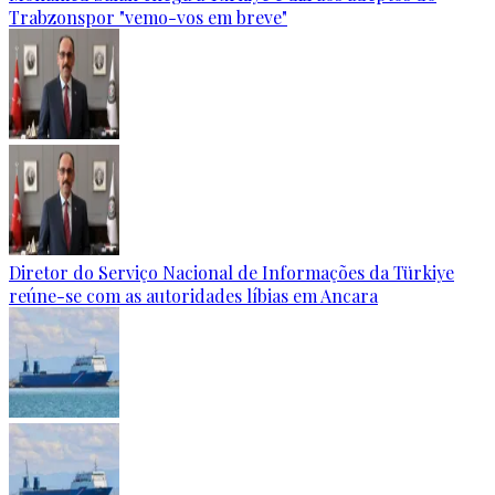
Trabzonspor "vemo-vos em breve"
Diretor do Serviço Nacional de Informações da Türkiye
reúne-se com as autoridades líbias em Ancara