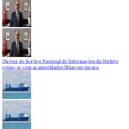
Diretor do Serviço Nacional de Informações da Türkiye
reúne-se com as autoridades líbias em Ancara