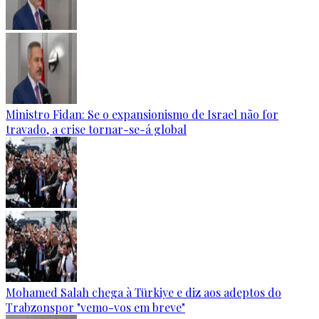
Ministro Fidan: Se o expansionismo de Israel não for
travado, a crise tornar-se-á global
Mohamed Salah chega à Türkiye e diz aos adeptos do
Trabzonspor "vemo-vos em breve"