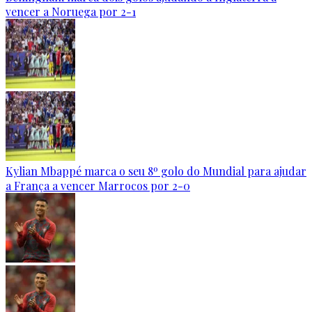
vencer a Noruega por 2-1
Kylian Mbappé marca o seu 8º golo do Mundial para ajudar
a França a vencer Marrocos por 2-0