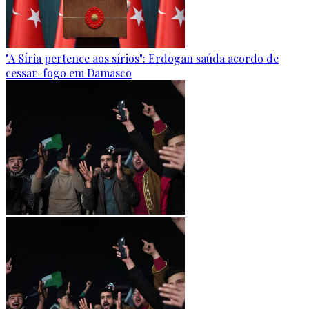
"A Síria pertence aos sírios": Erdogan saúda acordo de
cessar-fogo em Damasco