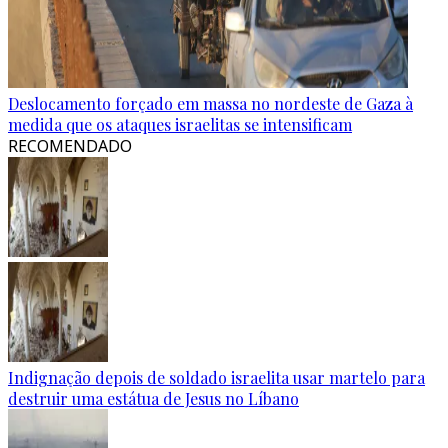
Deslocamento forçado em massa no nordeste de Gaza à
medida que os ataques israelitas se intensificam
RECOMENDADO
Indignação depois de soldado israelita usar martelo para
destruir uma estátua de Jesus no Líbano