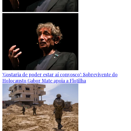
'Gostaria de poder estar aí convosco': Sobrevivente do
Holocausto Gabor Mate apoia a Flotilha