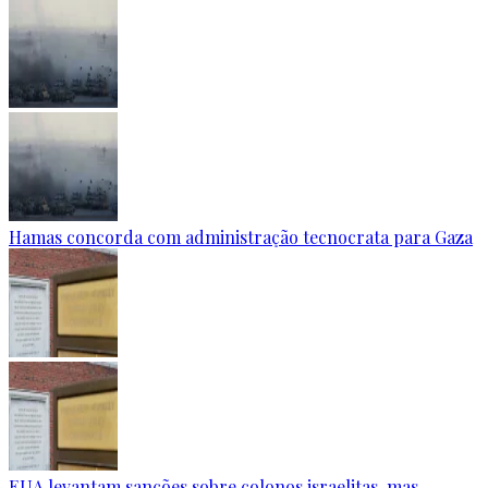
Hamas concorda com administração tecnocrata para Gaza
EUA levantam sanções sobre colonos israelitas, mas