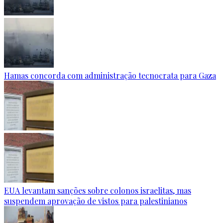
Hamas concorda com administração tecnocrata para Gaza
EUA levantam sanções sobre colonos israelitas, mas
suspendem aprovação de vistos para palestinianos