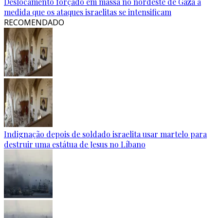
Deslocamento forçado em massa no nordeste de Gaza à
medida que os ataques israelitas se intensificam
RECOMENDADO
Indignação depois de soldado israelita usar martelo para
destruir uma estátua de Jesus no Líbano