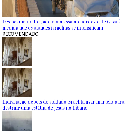
Deslocamento forçado em massa no nordeste de Gaza à
medida que os ataques israelitas se intensificam
RECOMENDADO
Indignação depois de soldado israelita usar martelo para
destruir uma estátua de Jesus no Líbano