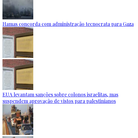
Hamas concorda com administração tecnocrata para Gaza
EUA levantam sanções sobre colonos israelitas, mas
suspendem aprovação de vistos para palestinianos