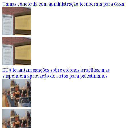
Hamas concorda com administração tecnocrata para Gaza
EUA levantam sanções sobre colonos israelitas, mas
suspendem aprovação de vistos para palestinianos