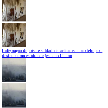
Indignação depois de soldado israelita usar martelo para
destruir uma estátua de Jesus no Líbano