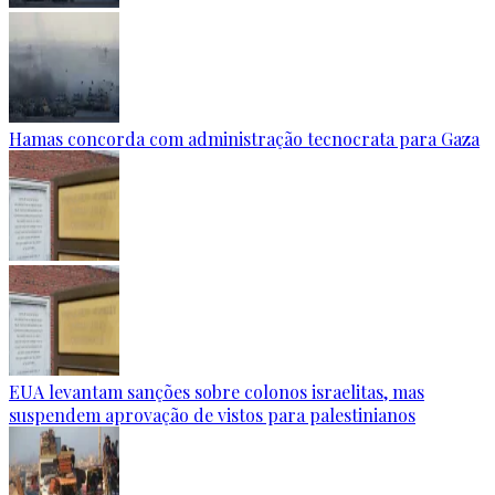
Hamas concorda com administração tecnocrata para Gaza
EUA levantam sanções sobre colonos israelitas, mas
suspendem aprovação de vistos para palestinianos