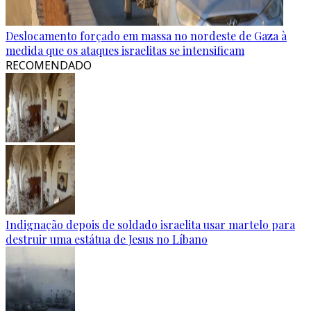
Deslocamento forçado em massa no nordeste de Gaza à
medida que os ataques israelitas se intensificam
RECOMENDADO
Indignação depois de soldado israelita usar martelo para
destruir uma estátua de Jesus no Líbano