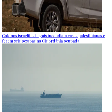
Colonos israelitas ilegais incendiam casas palestinianas e
ferem seis pessoas na Cisjordânia ocupada