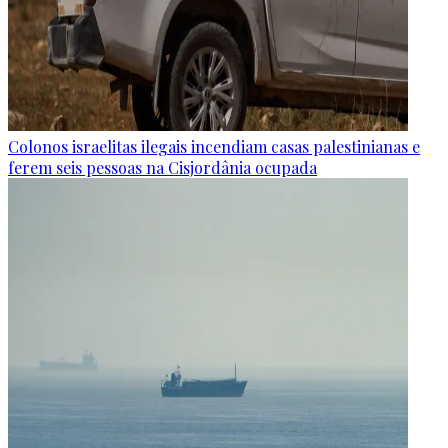
Colonos israelitas ilegais incendiam casas palestinianas e
ferem seis pessoas na Cisjordânia ocupada