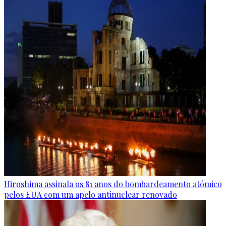
Hiroshima assinala os 81 anos do bombardeamento atómico
pelos EUA com um apelo antinuclear renovado