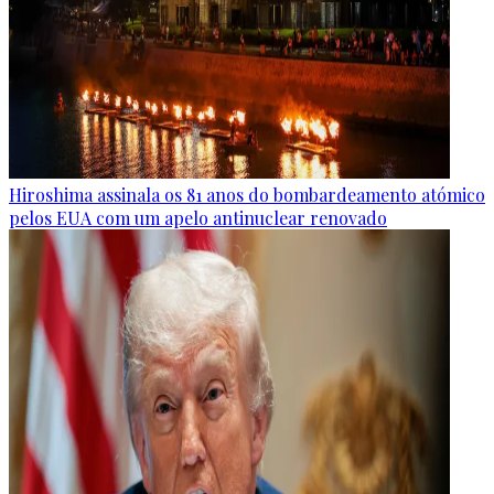
Hiroshima assinala os 81 anos do bombardeamento atómico
pelos EUA com um apelo antinuclear renovado