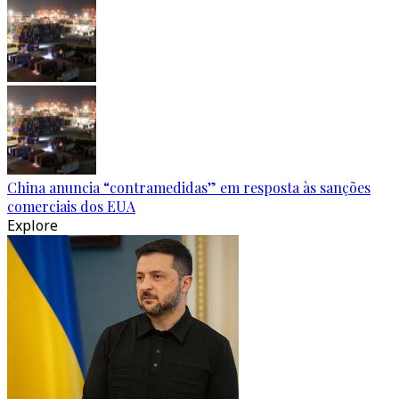
China anuncia “contramedidas” em resposta às sanções
comerciais dos EUA
Explore