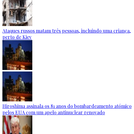
Ataques russos matam três pessoas, incluindo uma criança,
perto de Kiev
Hiroshima assinala os 81 anos do bombardeamento atómico
pelos EUA com um apelo antinuclear renovado