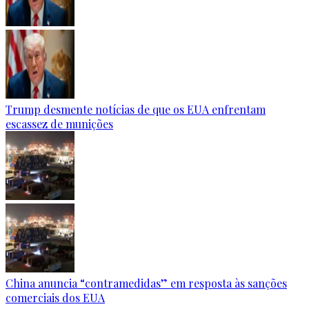
Trump desmente notícias de que os EUA enfrentam
escassez de munições
China anuncia “contramedidas” em resposta às sanções
comerciais dos EUA