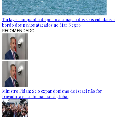
Türkiye acompanha de perto a situação dos seus cidadãos a
bordo dos navios atacados no Mar Negro
RECOMENDADO
Ministro Fidan: Se o expansionismo de Israel não for
travado, a crise tornar-se-á global