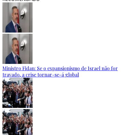
Ministro Fidan: Se o expansionismo de Israel não for
travado, a crise tornar-se-á global