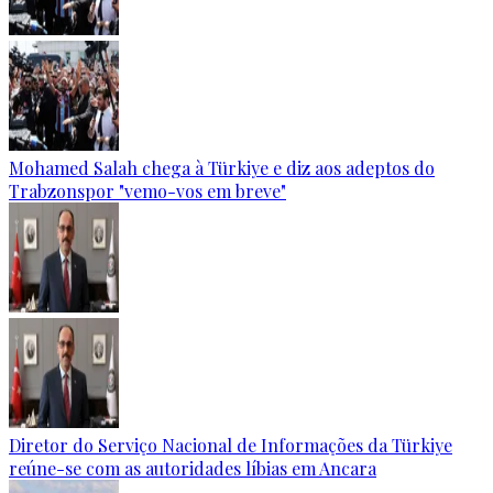
Mohamed Salah chega à Türkiye e diz aos adeptos do
Trabzonspor "vemo-vos em breve"
Diretor do Serviço Nacional de Informações da Türkiye
reúne-se com as autoridades líbias em Ancara