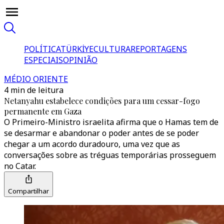
POLÍTICA
TÜRKİYE
CULTURA
REPORTAGENS
ESPECIAIS
OPINIÃO
MÉDIO ORIENTE
4 min de leitura
Netanyahu estabelece condições para um cessar-fogo
permanente em Gaza
O Primeiro-Ministro israelita afirma que o Hamas tem de
se desarmar e abandonar o poder antes de se poder
chegar a um acordo duradouro, uma vez que as
conversações sobre as tréguas temporárias prosseguem
no Catar.
Compartilhar