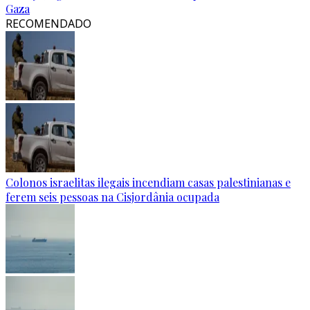
Gaza
RECOMENDADO
Colonos israelitas ilegais incendiam casas palestinianas e
ferem seis pessoas na Cisjordânia ocupada