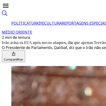
POLÍTICA
TÜRKİYE
CULTURA
REPORTAGENS ESPECIAI
MÉDIO ORIENTE
2 min de leitura
Irão avisa os EUA após novos ataques, diz que apenas Teerã
O Presidente do Parlamento, Qalibaf, diz que o Irão não s
Compartilhar