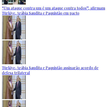
“Um ataque contra um é um ataque contra todos”, afirmam
Türkiye, Arábia Saudita e Paquistão em pacto
Türkiye, Arábia Saudita e Paquistão assinarão acordo de
defesa trilateral