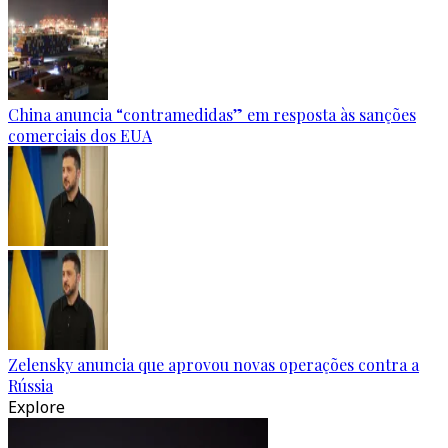
China anuncia “contramedidas” em resposta às sanções
comerciais dos EUA
Zelensky anuncia que aprovou novas operações contra a
Rússia
Explore