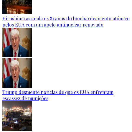
Hiroshima assinala os 81 anos do bombardeamento atómico
pelos EUA com um apelo antinuclear renovado
Trump desmente notícias de que os EUA enfrentam
escassez de munições