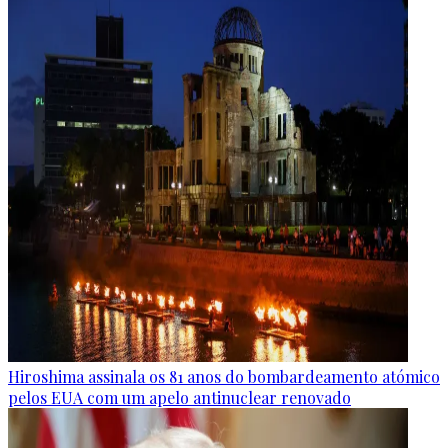
Hiroshima assinala os 81 anos do bombardeamento atómico
pelos EUA com um apelo antinuclear renovado