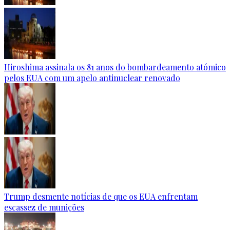
Hiroshima assinala os 81 anos do bombardeamento atómico
pelos EUA com um apelo antinuclear renovado
Trump desmente notícias de que os EUA enfrentam
escassez de munições