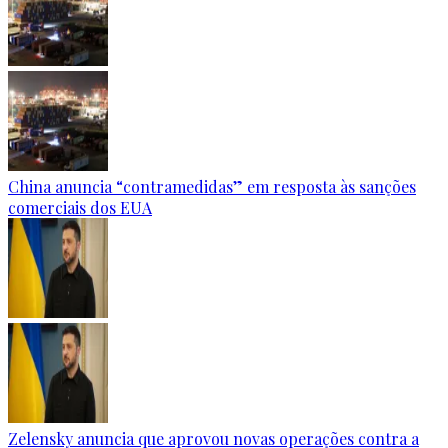
China anuncia “contramedidas” em resposta às sanções
comerciais dos EUA
Zelensky anuncia que aprovou novas operações contra a