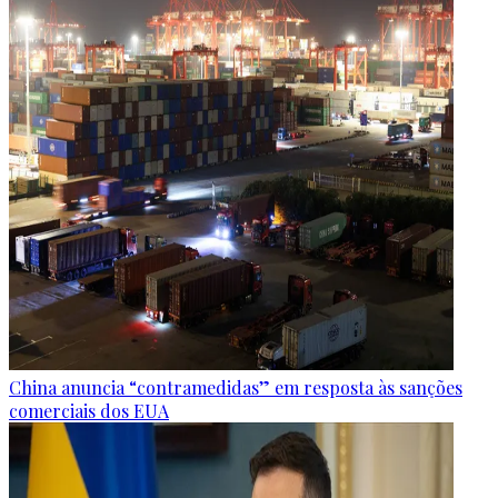
China anuncia “contramedidas” em resposta às sanções
comerciais dos EUA