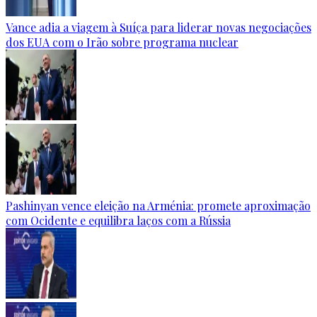
Vance adia a viagem à Suíça para liderar novas negociações
dos EUA com o Irão sobre programa nuclear
Pashinyan vence eleição na Arménia: promete aproximação
com Ocidente e equilibra laços com a Rússia