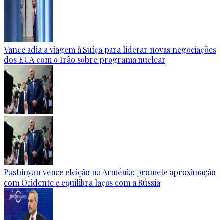
Vance adia a viagem à Suíça para liderar novas negociações
dos EUA com o Irão sobre programa nuclear
Pashinyan vence eleição na Arménia: promete aproximação
com Ocidente e equilibra laços com a Rússia