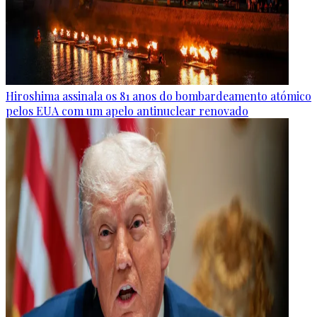
Hiroshima assinala os 81 anos do bombardeamento atómico
pelos EUA com um apelo antinuclear renovado