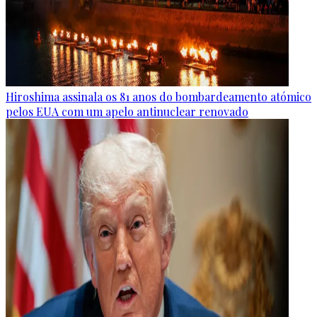
Hiroshima assinala os 81 anos do bombardeamento atómico
pelos EUA com um apelo antinuclear renovado