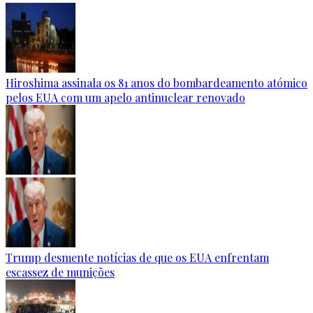
Hiroshima assinala os 81 anos do bombardeamento atómico
pelos EUA com um apelo antinuclear renovado
Trump desmente notícias de que os EUA enfrentam
escassez de munições