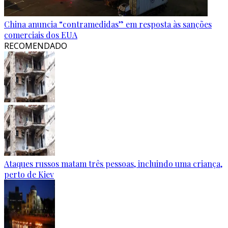
China anuncia “contramedidas” em resposta às sanções
comerciais dos EUA
RECOMENDADO
Ataques russos matam três pessoas, incluindo uma criança,
perto de Kiev