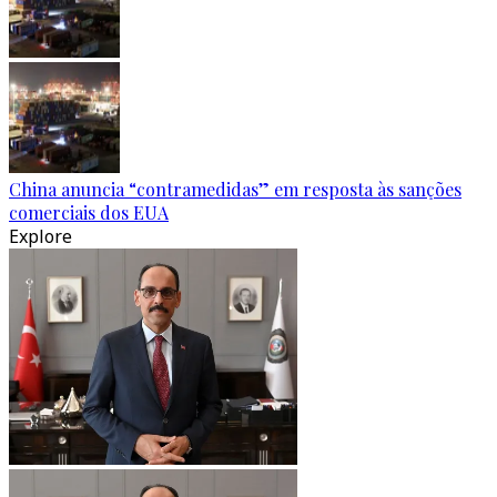
China anuncia “contramedidas” em resposta às sanções
comerciais dos EUA
Explore