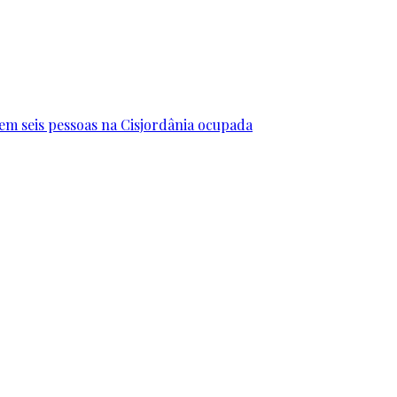
erem seis pessoas na Cisjordânia ocupada