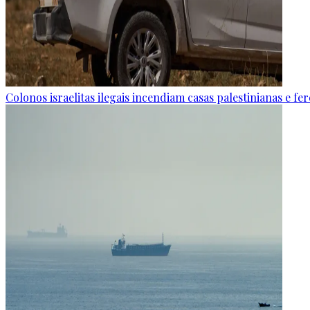
Colonos israelitas ilegais incendiam casas palestinianas e f