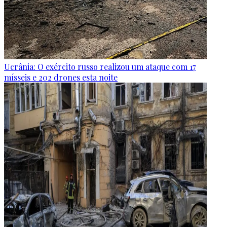
Ucrânia: O exército russo realizou um ataque com 17
mísseis e 202 drones esta noite