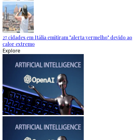
27 cidades em Itália emitiram "alerta vermelho" devido ao
calor extremo
Explore