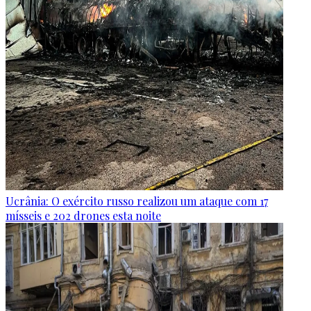
Ucrânia: O exército russo realizou um ataque com 17
mísseis e 202 drones esta noite