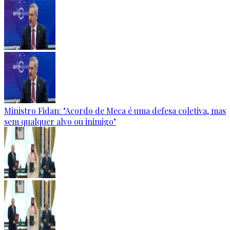
Ministro Fidan: "Acordo de Meca é uma defesa coletiva, mas
sem qualquer alvo ou inimigo"