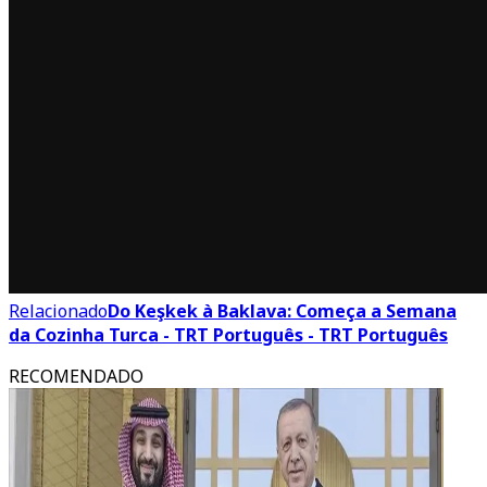
Relacionado
Do Keşkek à Baklava: Começa a Semana
da Cozinha Turca - TRT Português - TRT Português
RECOMENDADO