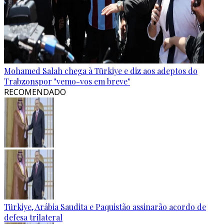
Mohamed Salah chega à Türkiye e diz aos adeptos do
Trabzonspor "vemo-vos em breve"
RECOMENDADO
Türkiye, Arábia Saudita e Paquistão assinarão acordo de
defesa trilateral