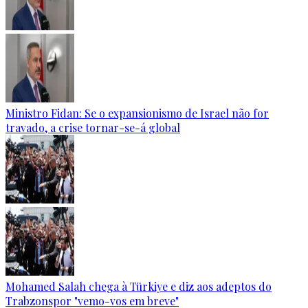
Ministro Fidan: Se o expansionismo de Israel não for
travado, a crise tornar-se-á global
Mohamed Salah chega à Türkiye e diz aos adeptos do
Trabzonspor "vemo-vos em breve"