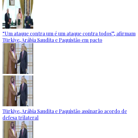
“Um ataque contra um é um ataque contra todos”, afirmam
Türkiye, Arábia Saudita e Paquistão em pacto
Türkiye, Arábia Saudita e Paquistão assinarão acordo de
defesa trilateral