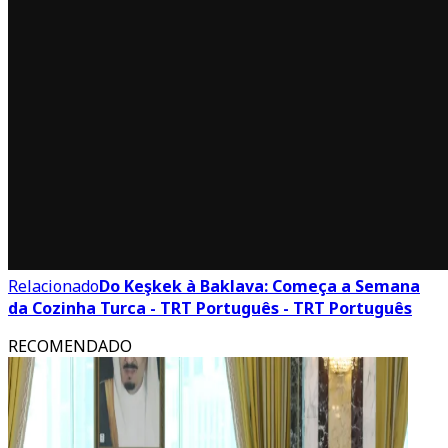
Relacionado
Do Keşkek à Baklava: Começa a Semana
da Cozinha Turca - TRT Português - TRT Português
RECOMENDADO