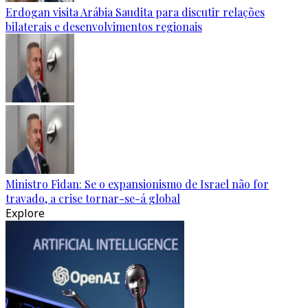
Erdogan visita Arábia Saudita para discutir relações
bilaterais e desenvolvimentos regionais
Ministro Fidan: Se o expansionismo de Israel não for
travado, a crise tornar-se-á global
Explore