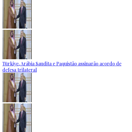
Türkiye, Arábia Saudita e Paquistão assinarão acordo de
defesa trilateral