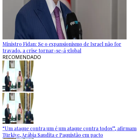
Ministro Fidan: Se o expansionismo de Israel não for
travado, a crise tornar-se-á global
RECOMENDADO
“Um ataque contra um é um ataque contra todos”, afirmam
Türkiye, Arábia Saudita e Paquistão em pacto