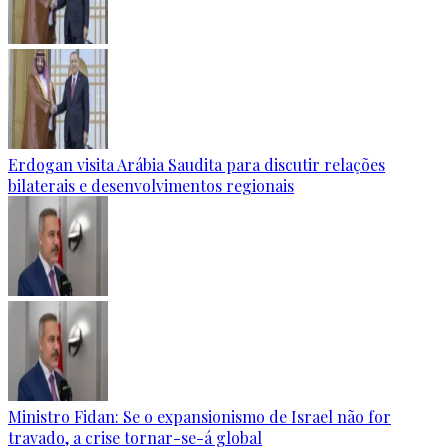
Erdogan visita Arábia Saudita para discutir relações
bilaterais e desenvolvimentos regionais
Ministro Fidan: Se o expansionismo de Israel não for
travado, a crise tornar-se-á global