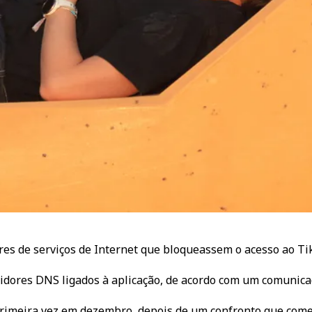
es de serviços de Internet que bloqueassem o acesso ao Tik
idores DNS ligados à aplicação, de acordo com um comunica
rimeira vez em dezembro, depois de um confronto que começ