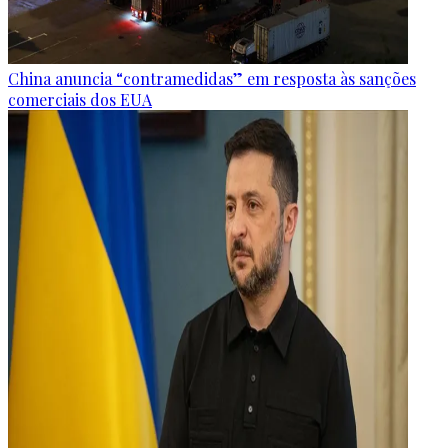
China anuncia “contramedidas” em resposta às sanções
comerciais dos EUA