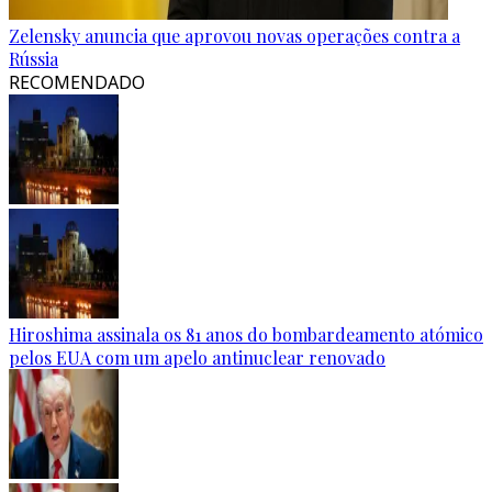
Zelensky anuncia que aprovou novas operações contra a
Rússia
RECOMENDADO
Hiroshima assinala os 81 anos do bombardeamento atómico
pelos EUA com um apelo antinuclear renovado