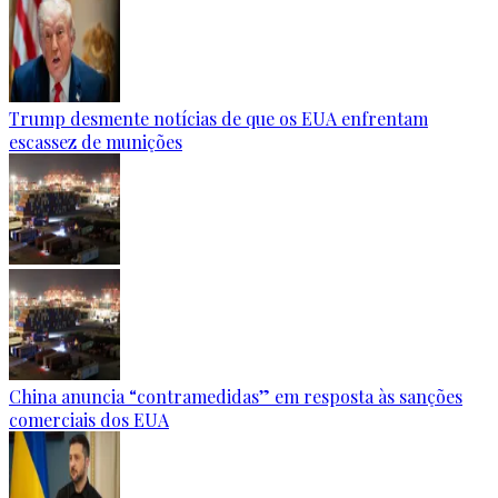
Trump desmente notícias de que os EUA enfrentam
escassez de munições
China anuncia “contramedidas” em resposta às sanções
comerciais dos EUA