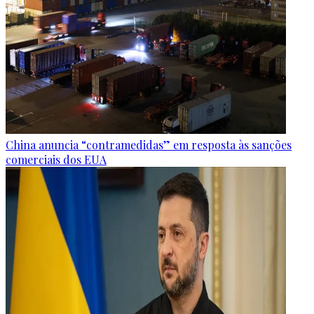
China anuncia “contramedidas” em resposta às sanções
comerciais dos EUA