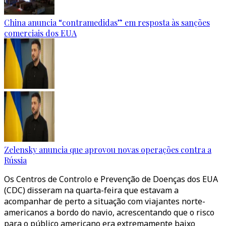
China anuncia “contramedidas” em resposta às sanções
comerciais dos EUA
Zelensky anuncia que aprovou novas operações contra a
Rússia
Os Centros de Controlo e Prevenção de Doenças dos EUA
(CDC) disseram na quarta-feira que estavam a
acompanhar de perto a situação com viajantes norte-
americanos a bordo do navio, acrescentando que o risco
para o público americano era extremamente baixo