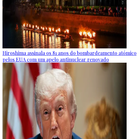
Hiroshima assinala os 81 anos do bombardeamento atómico
pelos EUA com um apelo antinuclear renovado