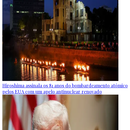
Hiroshima assinala os 81 anos do bombardeamento atómico
pelos EUA com um apelo antinuclear renovado