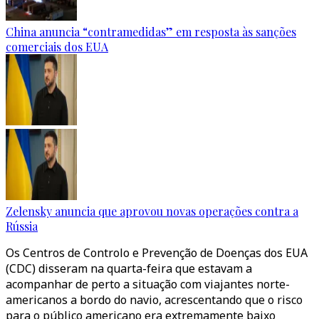
China anuncia “contramedidas” em resposta às sanções
comerciais dos EUA
Zelensky anuncia que aprovou novas operações contra a
Rússia
Os Centros de Controlo e Prevenção de Doenças dos EUA
(CDC) disseram na quarta-feira que estavam a
acompanhar de perto a situação com viajantes norte-
americanos a bordo do navio, acrescentando que o risco
para o público americano era extremamente baixo