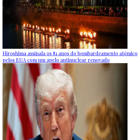
Hiroshima assinala os 81 anos do bombardeamento atómico
pelos EUA com um apelo antinuclear renovado