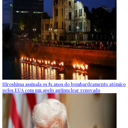
Hiroshima assinala os 81 anos do bombardeamento atómico
pelos EUA com um apelo antinuclear renovado