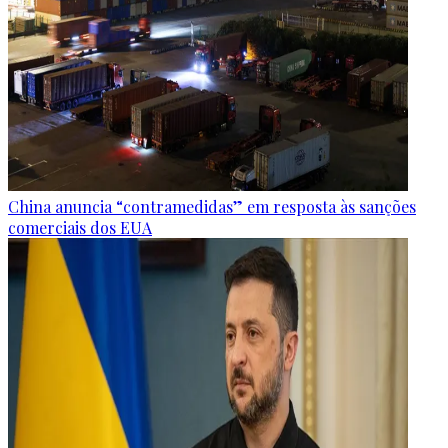
China anuncia “contramedidas” em resposta às sanções
comerciais dos EUA