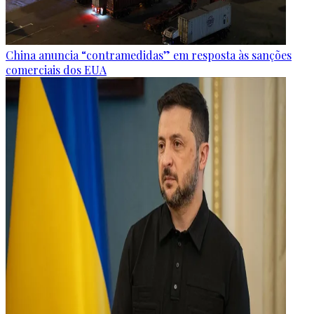
China anuncia “contramedidas” em resposta às sanções
comerciais dos EUA