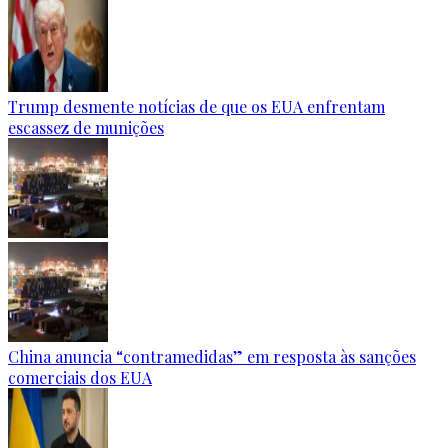
Trump desmente notícias de que os EUA enfrentam
escassez de munições
China anuncia “contramedidas” em resposta às sanções
comerciais dos EUA