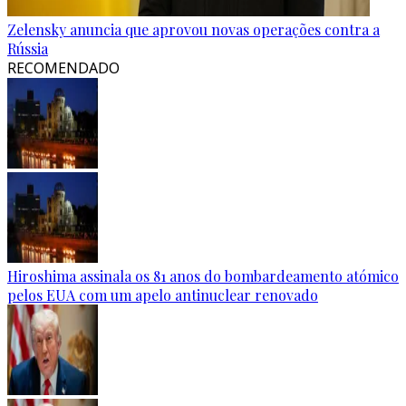
Zelensky anuncia que aprovou novas operações contra a
Rússia
RECOMENDADO
Hiroshima assinala os 81 anos do bombardeamento atómico
pelos EUA com um apelo antinuclear renovado