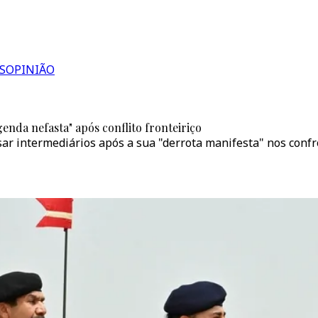
S
OPINIÃO
enda nefasta" após conflito fronteiriço
sar intermediários após a sua "derrota manifesta" nos conf