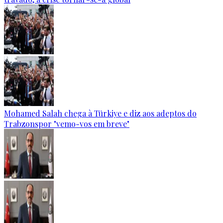
Mohamed Salah chega à Türkiye e diz aos adeptos do
Trabzonspor "vemo-vos em breve"