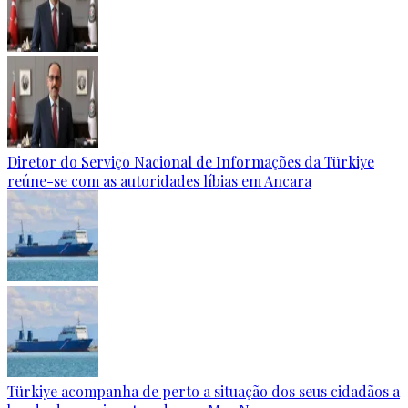
Diretor do Serviço Nacional de Informações da Türkiye
reúne-se com as autoridades líbias em Ancara
Türkiye acompanha de perto a situação dos seus cidadãos a