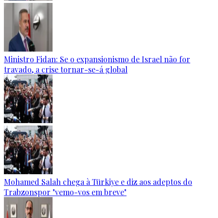
Ministro Fidan: Se o expansionismo de Israel não for
travado, a crise tornar-se-á global
Mohamed Salah chega à Türkiye e diz aos adeptos do
Trabzonspor "vemo-vos em breve"