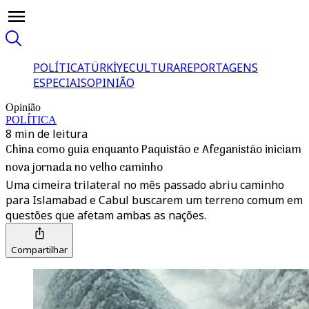
POLÍTICA
TÜRKİYE
CULTURA
REPORTAGENS
ESPECIAIS
OPINIÃO
Opinião
POLÍTICA
8 min de leitura
China como guia enquanto Paquistão e Afeganistão iniciam
nova jornada no velho caminho
Uma cimeira trilateral no mês passado abriu caminho
para Islamabad e Cabul buscarem um terreno comum em
questões que afetam ambas as nações.
Compartilhar