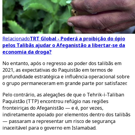
Relacionado
TRT Global - Poderá a proibição do ópio
pelos Talibãs ajudar o Afeganistão a libertar-se da
economia da droga?
No entanto, após o regresso ao poder dos talibãs em
2021, as expectativas do Paquistão em termos de
profundidade estratégica e influência operacional sobre
o grupo permaneceram em grande parte por satisfazer.
Pelo contrário, as alegações de que o Tehrik-i-Taliban
Paquistão (TTP) encontrou refúgio nas regiões
fronteiriças do Afeganistão — e é, por vezes,
indiretamente apoiado por elementos dentro dos talibãs
— passaram a representar um risco de segurança
inaceitável para o governo em Islamabad.