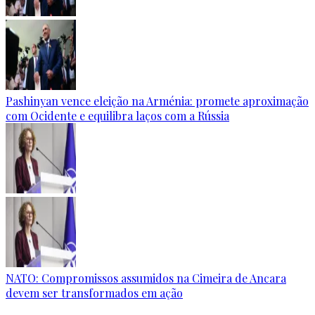
Pashinyan vence eleição na Arménia: promete aproximação
com Ocidente e equilibra laços com a Rússia
NATO: Compromissos assumidos na Cimeira de Ancara
devem ser transformados em ação