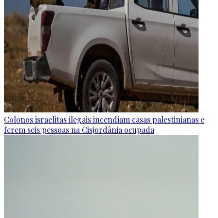
Colonos israelitas ilegais incendiam casas palestinianas e
ferem seis pessoas na Cisjordânia ocupada