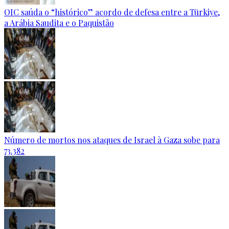
OIC saúda o “histórico” acordo de defesa entre a Türkiye,
a Arábia Saudita e o Paquistão
Número de mortos nos ataques de Israel à Gaza sobe para
73.382