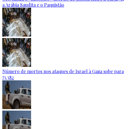
a Arábia Saudita e o Paquistão
Número de mortos nos ataques de Israel à Gaza sobe para
73.382