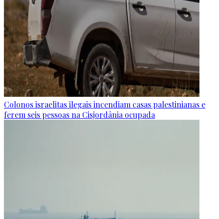
Colonos israelitas ilegais incendiam casas palestinianas e
ferem seis pessoas na Cisjordânia ocupada