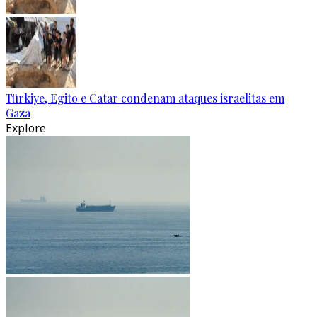
Türkiye, Egito e Catar condenam ataques israelitas em
Gaza
Explore