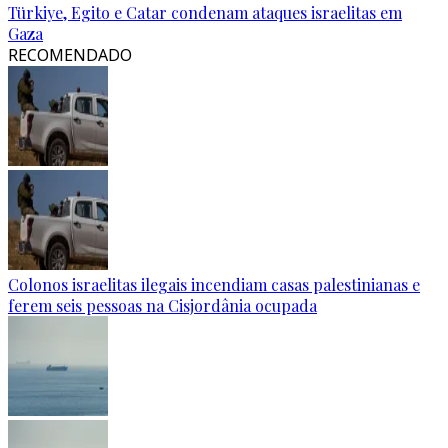
Türkiye, Egito e Catar condenam ataques israelitas em
Gaza
RECOMENDADO
Colonos israelitas ilegais incendiam casas palestinianas e
ferem seis pessoas na Cisjordânia ocupada