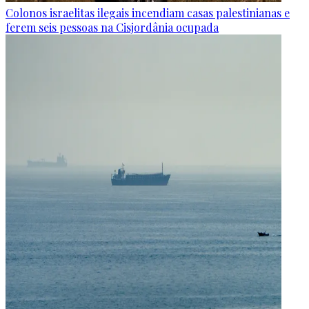
Colonos israelitas ilegais incendiam casas palestinianas e
ferem seis pessoas na Cisjordânia ocupada