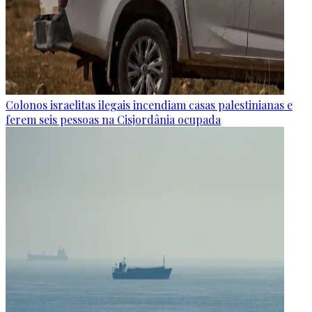
Colonos israelitas ilegais incendiam casas palestinianas e
ferem seis pessoas na Cisjordânia ocupada