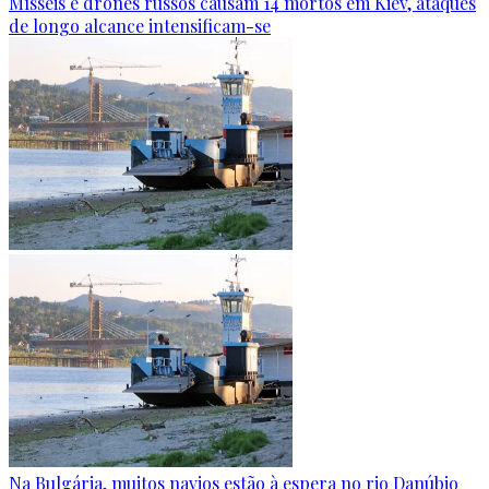
Mísseis e drones russos causam 14 mortos em Kiev, ataques
de longo alcance intensificam-se
Na Bulgária, muitos navios estão à espera no rio Danúbio