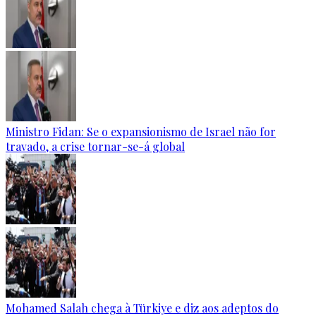
Ministro Fidan: Se o expansionismo de Israel não for
travado, a crise tornar-se-á global
Mohamed Salah chega à Türkiye e diz aos adeptos do