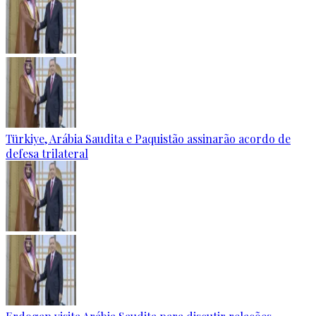
Türkiye, Arábia Saudita e Paquistão assinarão acordo de
defesa trilateral