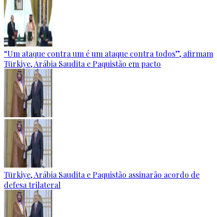
“Um ataque contra um é um ataque contra todos”, afirmam
Türkiye, Arábia Saudita e Paquistão em pacto
Türkiye, Arábia Saudita e Paquistão assinarão acordo de
defesa trilateral