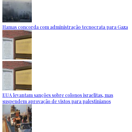
Hamas concorda com administração tecnocrata para Gaza
EUA levantam sanções sobre colonos israelitas, mas
suspendem aprovação de vistos para palestinianos