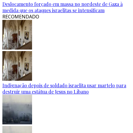
Deslocamento forçado em massa no nordeste de Gaza à
medida que os ataques israelitas se intensificam
RECOMENDADO
Indignação depois de soldado israelita usar martelo para
destruir uma estátua de Jesus no Líbano