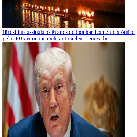
Hiroshima assinala os 81 anos do bombardeamento atómico
pelos EUA com um apelo antinuclear renovado