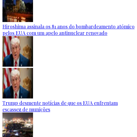
Hiroshima assinala os 81 anos do bombardeamento atómico
pelos EUA com um apelo antinuclear renovado
Trump desmente notícias de que os EUA enfrentam
escassez de munições