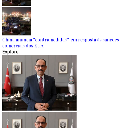
China anuncia “contramedidas” em resposta às sanções
comerciais dos EUA
Explore