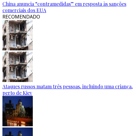
China anuncia “contramedidas” em resposta às sanções
comerciais dos EUA
RECOMENDADO
Ataques russos matam três pessoas, incluindo uma criança,
perto de Kiev