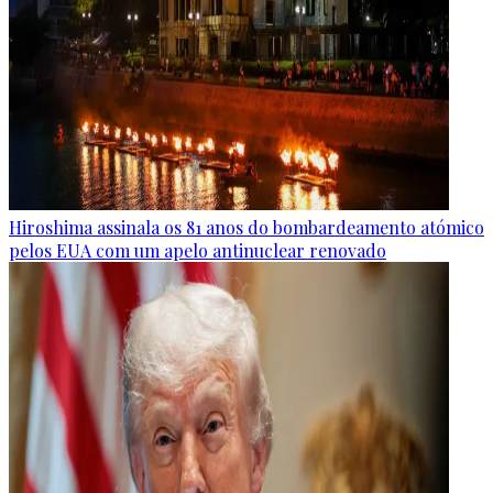
Hiroshima assinala os 81 anos do bombardeamento atómico
pelos EUA com um apelo antinuclear renovado