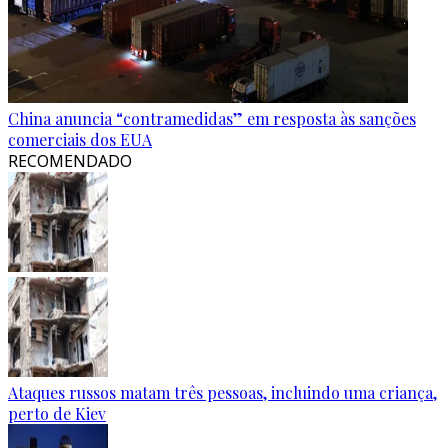
China anuncia “contramedidas” em resposta às sanções
comerciais dos EUA
RECOMENDADO
Ataques russos matam três pessoas, incluindo uma criança,
perto de Kiev