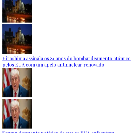
Hiroshima assinala os 81 anos do bombardeamento atómico
pelos EUA com um apelo antinuclear renovado