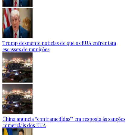
Trump desmente notícias de que os EUA enfrentam
escassez de munições
China anuncia “contramedidas” em resposta às sanções
comerciais dos EUA