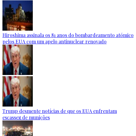
Hiroshima assinala os 81 anos do bombardeamento atómico
pelos EUA com um apelo antinuclear renovado
Trump desmente notícias de que os EUA enfrentam
escassez de munições