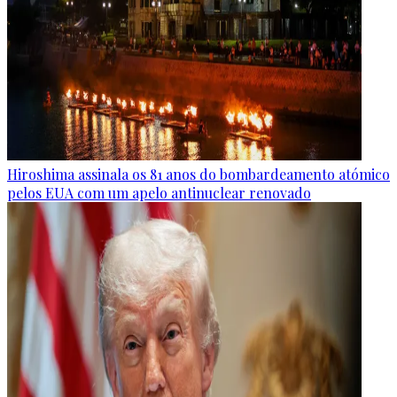
Hiroshima assinala os 81 anos do bombardeamento atómico
pelos EUA com um apelo antinuclear renovado