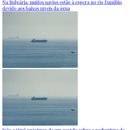
Na Bulgária, muitos navios estão à espera no rio Danúbio
devido aos baixos níveis da água
Irão e Omã próximos de um acordo sobre a reabertura do