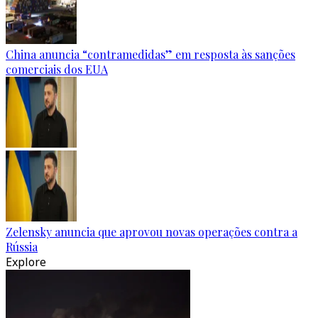
China anuncia “contramedidas” em resposta às sanções
comerciais dos EUA
Zelensky anuncia que aprovou novas operações contra a
Rússia
Explore