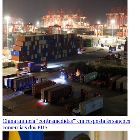
China anuncia “contramedidas” em resposta às sanções
comerciais dos EUA