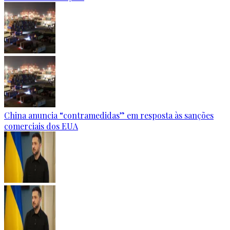
China anuncia “contramedidas” em resposta às sanções
comerciais dos EUA