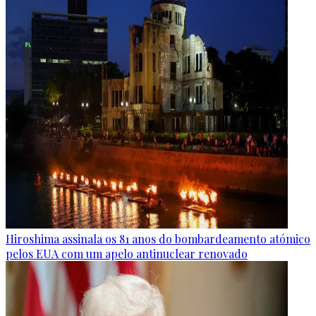
Hiroshima assinala os 81 anos do bombardeamento atómico
pelos EUA com um apelo antinuclear renovado