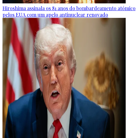
Hiroshima assinala os 81 anos do bombardeamento atómico
pelos EUA com um apelo antinuclear renovado