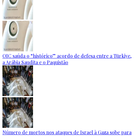
OIC saúda o “histórico” acordo de defesa entre a Türkiye,
a Arábia Saudita e o Paquistão
Número de mortos nos ataques de Israel à Gaza sobe para