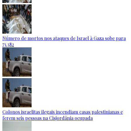
Número de mortos nos ataques de Israel à Gaza sobe para
73.382
Colonos israelitas ilegais incendiam casas palestinianas e
ferem seis pessoas na Cisjordânia ocupada