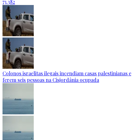
73.382
Colonos israelitas ilegais incendiam casas palestinianas e
ferem seis pessoas na Cisjordânia ocupada