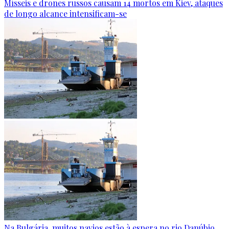
Mísseis e drones russos causam 14 mortos em Kiev, ataques
de longo alcance intensificam-se
Na Bulgária, muitos navios estão à espera no rio Danúbio