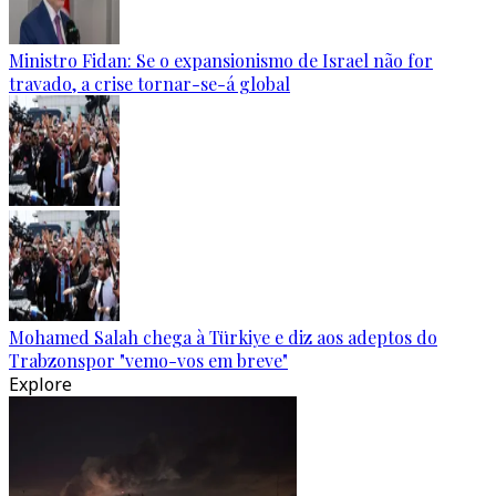
Ministro Fidan: Se o expansionismo de Israel não for
travado, a crise tornar-se-á global
Mohamed Salah chega à Türkiye e diz aos adeptos do
Trabzonspor "vemo-vos em breve"
Explore