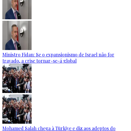
Ministro Fidan: Se o expansionismo de Israel não for
travado, a crise tornar-se-á global
Mohamed Salah chega à Türkiye e diz aos adeptos do