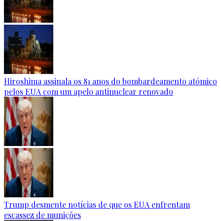
Hiroshima assinala os 81 anos do bombardeamento atómico
pelos EUA com um apelo antinuclear renovado
Trump desmente notícias de que os EUA enfrentam
escassez de munições