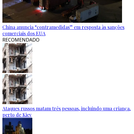
China anuncia “contramedidas” em resposta às sanções
comerciais dos EUA
RECOMENDADO
Ataques russos matam três pessoas, incluindo uma criança,
perto de Kiev