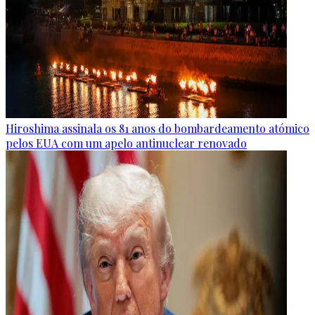
Hiroshima assinala os 81 anos do bombardeamento atómico
pelos EUA com um apelo antinuclear renovado