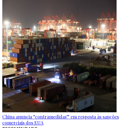
China anuncia “contramedidas” em resposta às sanções
comerciais dos EUA