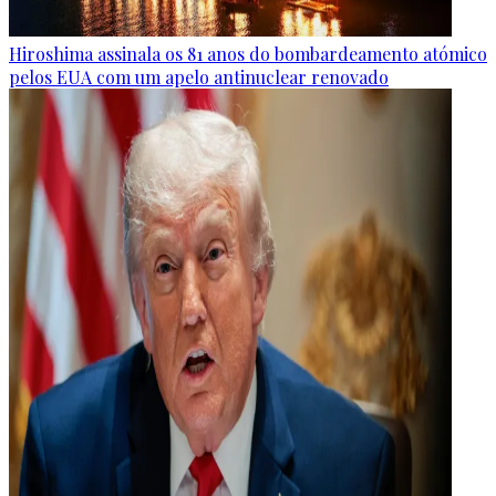
Hiroshima assinala os 81 anos do bombardeamento atómico
pelos EUA com um apelo antinuclear renovado