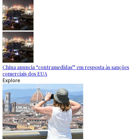
China anuncia “contramedidas” em resposta às sanções
comerciais dos EUA
Explore