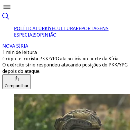
POLÍTICA
TÜRKİYE
CULTURA
REPORTAGENS
ESPECIAIS
OPINIÃO
NOVA SÍRIA
1 min de leitura
Grupo terrorista PKK/YPG ataca civis no norte da Síria
O exército sírio respondeu atacando posições do PKK/YPG
depois do ataque.
Compartilhar